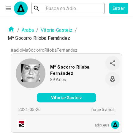
Entrar
/
Araba
/
Vitoria-Gasteiz
/
Mª Socorro Riloba Fernández
#
adioMaSocorroRilobaFernandez
Mª Socorro Riloba
Fernández
89
Años
Vitoria-Gasteiz
2021-05-20
hace 5 años
adio.eus