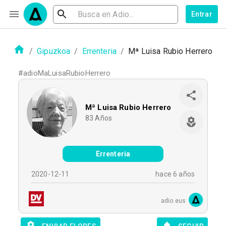
Entrar
/
Gipuzkoa
/
Errenteria
/
Mª Luisa Rubio Herrero
#
adioMaLuisaRubioHerrero
Mª Luisa Rubio Herrero
83
Años
Errenteria
2020-12-11
hace 6 años
adio.eus