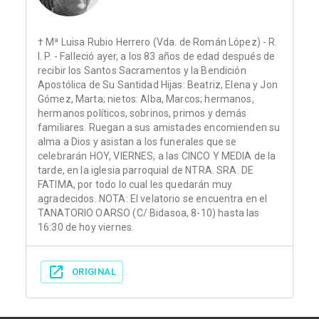
† Mª Luisa Rubio Herrero (Vda. de Román López) - R.
I. P. - Falleció ayer, a los 83 años de edad después de
recibir los Santos Sacramentos y la Bendición
Apostólica de Su Santidad Hijas: Beatriz, Elena y Jon
Gómez, Marta; nietos: Alba, Marcos; hermanos,
hermanos políticos, sobrinos, primos y demás
familiares. Ruegan a sus amistades encomienden su
alma a Dios y asistan a los funerales que se
celebrarán HOY, VIERNES, a las CINCO Y MEDIA de la
tarde, en la iglesia parroquial de NTRA. SRA. DE
FATIMA, por todo lo cual les quedarán muy
agradecidos. NOTA: El velatorio se encuentra en el
TANATORIO OARSO (C/ Bidasoa, 8-10) hasta las
16:30 de hoy viernes.
ORIGINAL