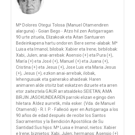
Mª Dolores Otegui Tolosa (Manuel Otamendiren
alarguna) - Goian Bego - Atzo hil zen Astigarragan
90 urte zituela, Elizakoak eta Aitan Santuaren
Bedeinkapena hartu ondoren. Bere seme-alabak: Mª
Luisa eta Imanol; bilobak: Xabier eta Irene; birbilobak:
Xabi, Julen; anai-arrebak: Asensio (+) eta Pura (+),
María (+) eta José (+), Manuel (+) eta Juana (+),
Cristina (+) eta Jesus (+), Jose Luis eta Maria Jesus
(+), Jesus (+); ezkon anai-arrebak, ilobak,
lehengusuak eta gainerako ahaideak. Haren
animaren alde otoitz bat eskatzen dizuete eta arren
etor zaiteztela GAUR arratsaldeko SEIETAN, AMA
BIRJIN JASOKUNDEAREN parroki elizan egingo den
hiletara. Aldez aurretik, mila esker. (Vda. de Manuel
Otamendi) - R. I. P. - Falleció ayer en Astigarraga a los
90 años de edad después de recibir los Santos
Sacramentos y la Bendición Apostólica de Su
Santidad Sus hijos: Mª Luisa e Imanol; nietos: Xabier
e Irene; biznietos: Xabi, Julen; hermanos: Asensio (+)