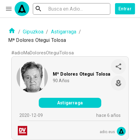
Entrar
/
Gipuzkoa
/
Astigarraga
/
Mª Dolores Otegui Tolosa
#
adioMaDoloresOteguiTolosa
Mª Dolores Otegui Tolosa
90
Años
Astigarraga
2020-12-09
hace 6 años
adio.eus