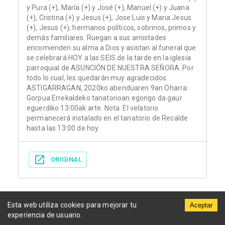
y Pura (+), María (+) y José (+), Manuel (+) y Juana
(+), Cristina (+) y Jesus (+), Jose Luis y Maria Jesus
(+), Jesus (+); hermanos políticos, sobrinos, primos y
demás familiares. Ruegan a sus amistades
encomienden su alma a Dios y asistan al funeral que
se celebrará HOY a las SEIS de la tarde en la iglesia
parroquial de ASUNCIÓN DE NUESTRA SEÑORA. Por
todo lo cual, les quedarán muy agradecidos.
ASTIGARRAGAN, 2020ko abenduaren 9an Oharra:
Gorpua Errekaldeko tanatorioan egongo da gaur
eguerdiko 13:00ak arte. Nota: El velatorio
permanecerá instalado en el tanatorio de Recalde
hasta las 13:00 de hoy.
ORIGINAL
Esta web utiliza cookies para mejorar tu
Aceptar
experiencia de usuario.
Municipios
Funerarias
Periódicos