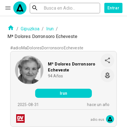
Entrar
/
Gipuzkoa
/
Irun
/
Mª Dolores Dorronsoro Echeveste
#
adioMaDoloresDorronsoroEcheveste
Mª Dolores Dorronsoro
Echeveste
94
Años
Irun
2025-08-31
hace un año
adio.eus