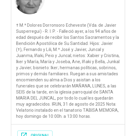
† M.ª Dolores Dorronsoro Echeveste (Vda. de Javier
Susperregui) - R. I. P. - Falleció ayer, a los 94 años de
edad después de recibir los Santos Sacramentos y la
Bendición Apostólica de Su Santidad. Hijos: Javier
(†), Fernando y Lili, M.ª José y Javier, Juncal y
Juanma, Iñaki, Peio y Juncal; nietos: Xabier y Cristina,
Iker y María, María y Joseba, Ane, Iñaki y Bella, Junkal
y Javier; bisnieto: Iker; hermanas políticas, sobrinos,
primos y demás familiares. Ruegan a sus amistades
encomienden su alma a Dios y asistan a los
funerales que se celebrarán MAÑANA, LUNES, a las
SEIS de la tarde, en la iglesia parroquial de SANTA
MARIA DEL JUNCAL, por todo lo cual les quedarán
muy agradecidos. IRUN, 31 de agosto de 2025 Nota:
Velatorio instalado en el tanatorio TABISA MEMORA,
hoy domingo de 10:00h. a 13:00 horas.
ORIGINAL