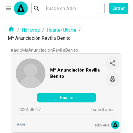
Entrar
/
Nafarroa
/
Huarte/Uharte
/
Mª Anunciación Revilla Benito
#
adioMaAnunciacionRevillaBenito
Mª Anunciación Revilla
Benito
Huarte
2023-08-17
hace 3 años
adio.eus