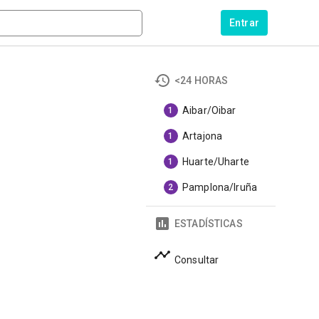
Entrar
<24 HORAS
Aibar/Oibar
1
Artajona
1
Huarte/Uharte
1
Pamplona/Iruña
2
ESTADÍSTICAS
Consultar