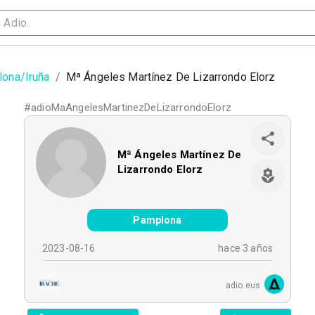
ona/Iruña
/
Mª Ángeles Martínez De Lizarrondo Elorz
#
adioMaAngelesMartinezDeLizarrondoElorz
Mª Ángeles Martínez De
Lizarrondo Elorz
Pamplona
2023-08-16
hace 3 años
adio.eus