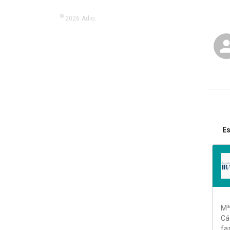
©
2026
Adio.
Es
Mª
Cá
fa