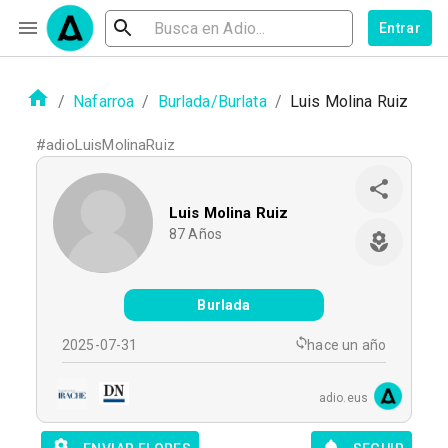
Entrar
/
Nafarroa
/
Burlada/Burlata
/
Luis Molina Ruiz
#
adioLuisMolinaRuiz
Luis Molina Ruiz
87
Años
Burlada
2025-07-31
hace un año
adio.eus