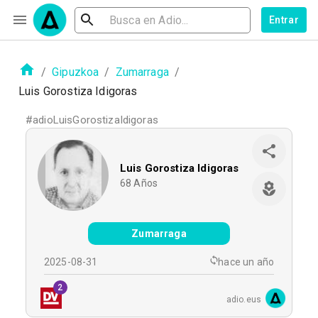
Entrar
/
Gipuzkoa
/
Zumarraga
/
Luis Gorostiza Idigoras
#
adioLuisGorostizaIdigoras
Luis Gorostiza Idigoras
68
Años
Zumarraga
2025-08-31
hace un año
2
adio.eus