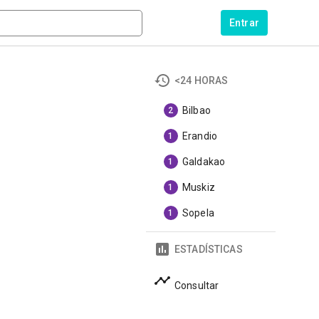
Entrar
<24 HORAS
Bilbao
2
Erandio
1
Galdakao
1
Muskiz
1
Sopela
1
ESTADÍSTICAS
Consultar