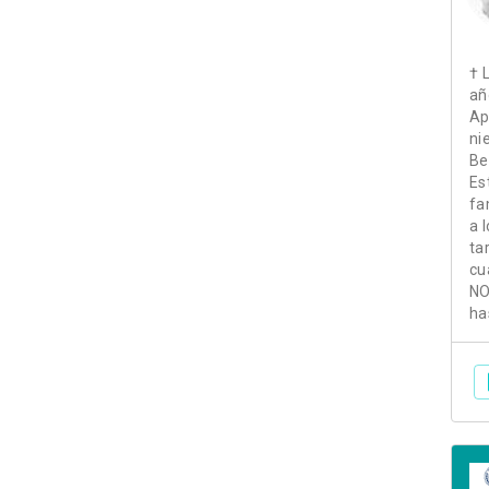
† 
añ
Ap
ni
Be
Es
fa
a 
ta
cu
NO
ha