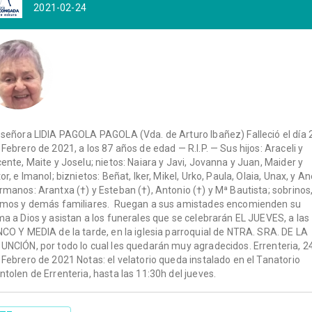
2021-02-24
 señora LIDIA PAGOLA PAGOLA (Vda. de Arturo Ibañez) Falleció el día 
 Febrero de 2021, a los 87 años de edad — R.I.P. — Sus hijos: Araceli y
cente, Maite y Joselu; nietos: Naiara y Javi, Jovanna y Juan, Maider y
tor, e Imanol; biznietos: Beñat, Iker, Mikel, Urko, Paula, Olaia, Unax, y An
rmanos: Arantxa (†) y Esteban (†), Antonio (†) y Mª Bautista; sobrinos
imos y demás familiares. Ruegan a sus amistades encomienden su
ma a Dios y asistan a los funerales que se celebrarán EL JUEVES, a las
NCO Y MEDIA de la tarde, en la iglesia parroquial de NTRA. SRA. DE LA
UNCIÓN, por todo lo cual les quedarán muy agradecidos. Errenteria, 2
 Febrero de 2021 Notas: el velatorio queda instalado en el Tanatorio
ntolen de Errenteria, hasta las 11:30h del jueves.