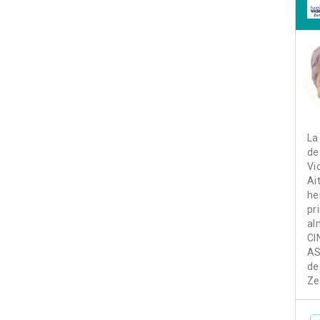
La
de
Vi
Ai
he
pr
al
CI
AS
de
Ze