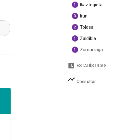
Ikaztegieta
1
Irun
3
Tolosa
2
Zaldibia
1
Zumarraga
1
ESTADÍSTICAS
Consultar