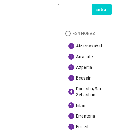
Entrar
<24 HORAS
Aizarnazabal
1
Arrasate
1
Azpeitia
1
Beasain
1
Donostia/San
4
Sebastian
Eibar
1
Errenteria
1
Errezil
1