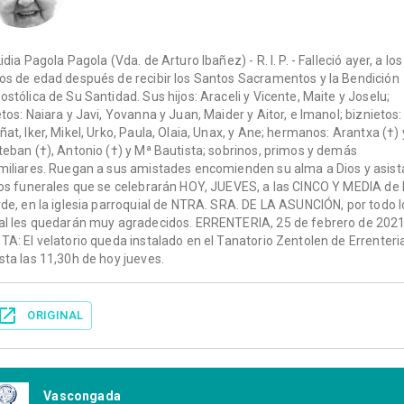
Lidia Pagola Pagola (Vda. de Arturo Ibañez) - R. I. P. - Falleció ayer, a los
os de edad después de recibir los Santos Sacramentos y la Bendición
ostólica de Su Santidad. Sus hijos: Araceli y Vicente, Maite y Joselu;
etos: Naiara y Javi, Yovanna y Juan, Maider y Aitor, e Imanol; biznietos:
ñat, Iker, Mikel, Urko, Paula, Olaia, Unax, y Ane; hermanos: Arantxa (†) 
teban (†), Antonio (†) y Mª Bautista; sobrinos, primos y demás
miliares. Ruegan a sus amistades encomienden su alma a Dios y asist
los funerales que se celebrarán HOY, JUEVES, a las CINCO Y MEDIA de 
rde, en la iglesia parroquial de NTRA. SRA. DE LA ASUNCIÓN, por todo l
al les quedarán muy agradecidos. ERRENTERIA, 25 de febrero de 202
TA: El velatorio queda instalado en el Tanatorio Zentolen de Errenteri
sta las 11,30h de hoy jueves.
ORIGINAL
Vascongada