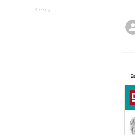
©
2026
Adio.
Es