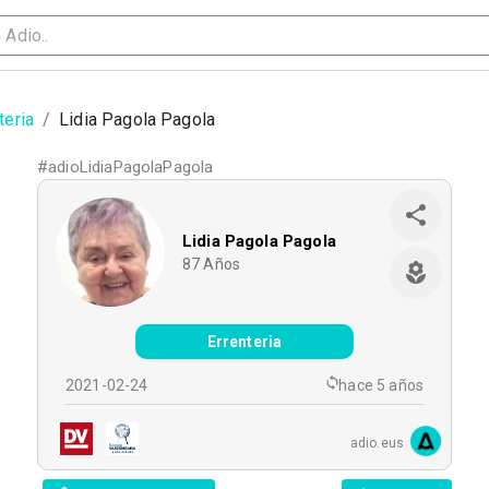
teria
/
Lidia Pagola Pagola
#
adioLidiaPagolaPagola
Lidia Pagola Pagola
87
Años
Errenteria
2021-02-24
hace 5 años
adio.eus