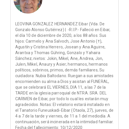
LEOVINA GONZALEZ HERNANDEZ Eibar (Vda. De
Gonzalo Alonso Gutiérrez) | -R.I.P.- Falleció en Eibar,
el día 10 de diciembre de 2020, a los 88 años. Sus
hijos: Carmelo y Ana Salvoch, Jose Antonio (†),
Agustín y Cristina Herrero, Josean y Ana Aguirre,
Arantxa y Thomas Gühring, Gonzalo y Yahaira
Sánchez; nietos: Jokin, Mikel, Ane, Andrea, Jon,
Julen, Mikel, Anaury y Asier; hermanos, hermanos
políticos, sobrinos, primos, demás familiares; Su
cuidadora: Nubia Baltodano. Ruegan a sus amistades
encomienden su alma a Dios y asistan al FUNERAL,
que se celebrará EL VIERNES, DIA 11, a las 7 de la
TARDE en la iglesia parroquial de NTRA. SRA. DEL
CARMEN de Eibar, por todo lo cual les estarán muy
agradecidos. Notas: El velatorio estará instalado en
el Tanatorio Funeuskadi-Eibar (Otaola, 27), jueves, de
4 a 7 de la tarde y viernes, de 11 a 1 del mediodía. A
continuación, será incinerada en la intimidad familiar.
Fecha del fallecimiento: 10/12/2020