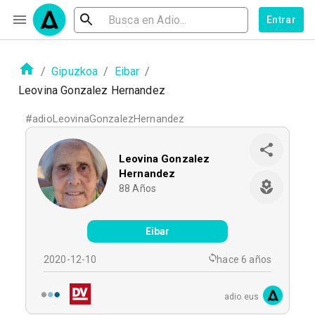
Entrar
/
Gipuzkoa
/
Eibar
/
Leovina Gonzalez Hernandez
#
adioLeovinaGonzalezHernandez
Leovina Gonzalez
Hernandez
88
Años
Eibar
2020-12-10
hace 6 años
adio.eus