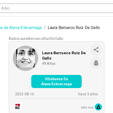
na de Alava/Eskuernaga
/
Laura Berrueco Ruiz De Gallo
#
adioLauraBerruecoRuizDeGallo
Laura Berrueco Ruiz De
Gallo
49
Años
Villabuena De
Álava/Eskuernaga
2023-08-16
hace 3 años
adio.eus