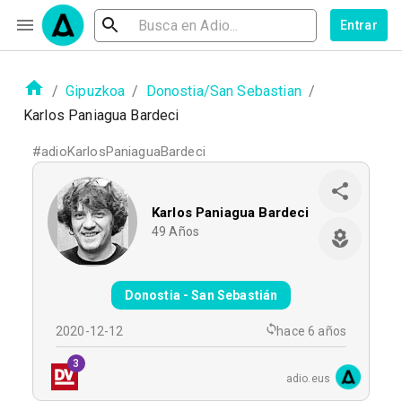
Entrar
/
Gipuzkoa
/
Donostia/San Sebastian
/
Karlos Paniagua Bardeci
#
adioKarlosPaniaguaBardeci
Karlos Paniagua Bardeci
49
Años
Donostia - San Sebastián
2020-12-12
hace 6 años
3
adio.eus