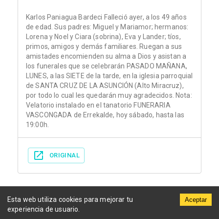
Karlos Paniagua Bardeci Falleció ayer, a los 49 años
de edad. Sus padres: Miguel y Mariamor; hermanos:
Lorena y Noel y Ciara (sobrina), Eva y Lander; tíos,
primos, amigos y demás familiares. Ruegan a sus
amistades encomienden su alma a Dios y asistan a
los funerales que se celebrarán PASADO MAÑANA,
LUNES, a las SIETE de la tarde, en la iglesia parroquial
de SANTA CRUZ DE LA ASUNCIÓN (Alto Miracruz),
por todo lo cual les quedarán muy agradecidos. Nota:
Velatorio instalado en el tanatorio FUNERARIA
VASCONGADA de Errekalde, hoy sábado, hasta las
19:00h.
ORIGINAL
Esta web utiliza cookies para mejorar tu
Aceptar
experiencia de usuario.
Municipios
Funerarias
Periódicos