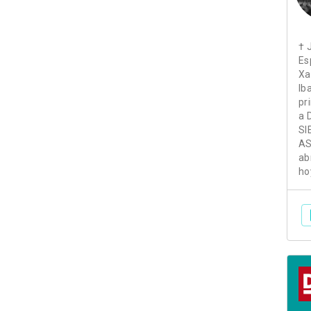
† 
Es
Xa
Ib
pr
a 
SI
AS
ab
ho