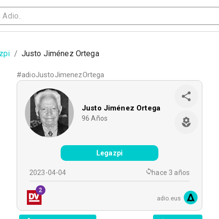
zpi
/
Justo Jiménez Ortega
#
adioJustoJimenezOrtega
Justo Jiménez Ortega
96
Años
Legazpi
2023-04-04
hace 3 años
2
adio.eus