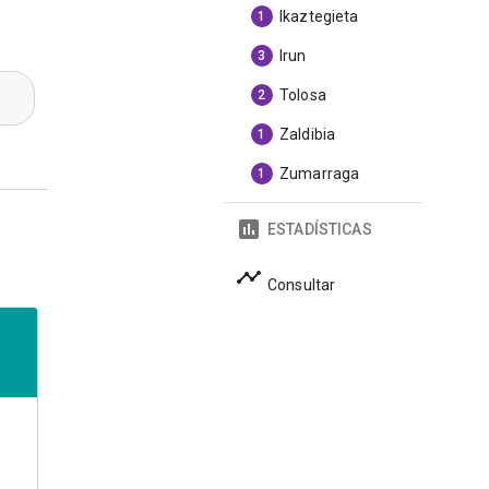
Ikaztegieta
1
Irun
3
Tolosa
2
Zaldibia
1
Zumarraga
1
ESTADÍSTICAS
Consultar