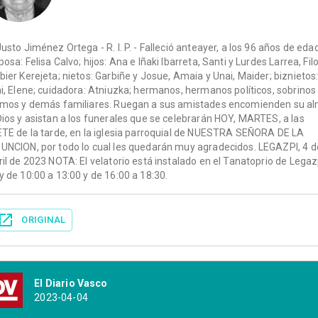
Justo Jiménez Ortega - R. I. P. - Falleció anteayer, a los 96 años de edad
posa: Felisa Calvo; hijos: Ana e Iñaki Ibarreta, Santi y Lurdes Larrea, Filo
bier Kerejeta; nietos: Garbiñe y Josue, Amaia y Unai, Maider; biznietos
ai, Elene; cuidadora: Atniuzka; hermanos, hermanos políticos, sobrinos
imos y demás familiares. Ruegan a sus amistades encomienden su a
Dios y asistan a los funerales que se celebrarán HOY, MARTES, a las
ETE de la tarde, en la iglesia parroquial de NUESTRA SEÑORA DE LA
UNCION, por todo lo cual les quedarán muy agradecidos. LEGAZPI, 4 d
ril de 2023 NOTA: El velatorio está instalado en el Tanatoprio de Legaz
y de 10:00 a 13:00 y de 16:00 a 18:30.
ORIGINAL
El Diario Vasco
2023-04-04