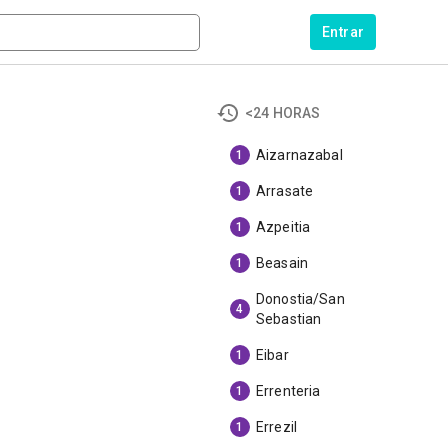
Entrar
<24 HORAS
Aizarnazabal
1
Arrasate
1
Azpeitia
1
Beasain
1
Donostia/San
4
Sebastian
Eibar
1
Errenteria
1
Errezil
1