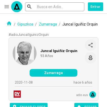
Entrar
/
Gipuzkoa
/
Zumarraga
/
Juncal Iguiñiz Orquin
#
adioJuncalIguinizOrquin
Juncal Iguiñiz Orquin
93
Años
Zumarraga
2020-11-08
hace 6 años
adio.eus