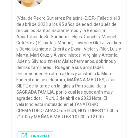
(Vda. de Pedro Gutiérrez Palacín) -D.E.P.- Falleció el 3
de abril de 2023 a los 95 años de edad, después de
recibir los Santos Sacramentos y la Bendición
Apostólica de Su Santidad. Hijos: Conchi y Manuel
Gutiérrez (†); nietos: Manuel, Luisma y Olatz, Izaskun
y David; biznietos: Eneritz y Ekain; Victor y Pilar, Luis y
Marta, Mari Cruz y Álvaro; nietos: Virginia y Antonio,
Julen y Silvia; biznieta: Alaia; hermanos, sobrinos y
demás familiares. Ruegan a sus amistades
encomienden Su alma a Dios y asistan a la Misa
Funeral que se celebrará, MAÑANA MARTES, a las
SIETE de la tarde en la Iglesia Parroquial de la
SAGRADA FAMILIA, por lo cual les quedarán muy
agradecidos. IRUN, 3 de abril de 2023 Nota: El
velatorio está instalado en el TANATORIO
CREMATORIO ARASO de IRUN, HOY LUNES14:00h a
21:00h y MAÑANA MARTES 10:00h a 12:00h.
ORIGINAL