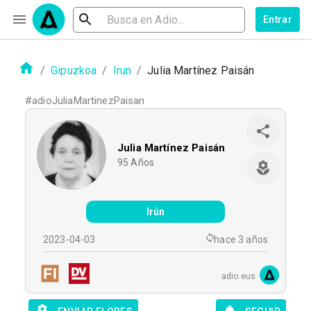
Entrar
/
Gipuzkoa
/
Irun
/
Julia Martínez Paisán
#
adioJuliaMartinezPaisan
Julia Martínez Paisán
95
Años
Irún
2023-04-03
hace 3 años
adio.eus