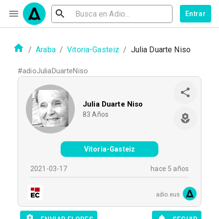
Entrar
/
Araba
/
Vitoria-Gasteiz
/
Julia Duarte Niso
#
adioJuliaDuarteNiso
Julia Duarte Niso
83
Años
Vitoria-Gasteiz
2021-03-17
hace 5 años
adio.eus