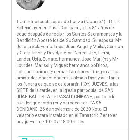
† Juan Inchausti López de Pariza ("Juanito") - R. I. P. -
Falleció ayer en Pasai Donibane, a los 81 años de
edad después de recibir los Santos Sacramentos y la
Bendición Apostólica de Su Santidad. Su esposa: Mª
Josefa Salaverría; hijos: Juan Angel y Maika, German
y Olatz, Irene y David; nietos: Nerea, Jon, Lierni,
Lander, Uxia, Eunate; hermanos: Jose Mari (†) y Mª
Lourdes, Marisol y Miguel; hermanos políticos,
sobrinos, primos y demás familiares. Ruegan a sus
amistades encomienden su alma a Dios y asistan a
los funerales que se celebrarán HOY, JUEVES, a las
SIETE de la tarde, en la iglesia parroquial de SAN
JUAN BAUTISTA de PASAI DONIBANE, por todo lo
cual les quedarán muy agradecidos. PASAI
DONIBANE, 26 de noviembre de 2020 Nota: El
velatorio estará instalado en el Tanatorio Zentolen
hoy jueves de 10:00 a 18:00 horas.