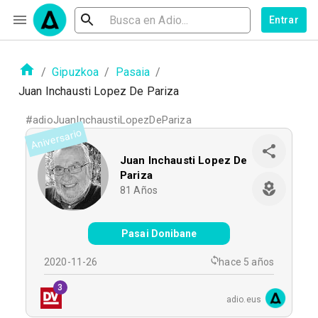
Entrar
/
Gipuzkoa
/
Pasaia
/
Juan Inchausti Lopez De Pariza
#
adioJuanInchaustiLopezDePariza
Aniversario
Juan Inchausti Lopez De
Pariza
81
Años
Pasai Donibane
2020-11-26
hace 5 años
3
adio.eus