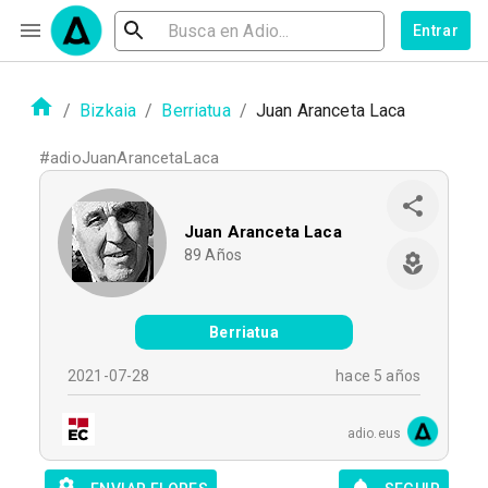
Entrar
/
Bizkaia
/
Berriatua
/
Juan Aranceta Laca
#
adioJuanArancetaLaca
Juan Aranceta Laca
89
Años
Berriatua
2021-07-28
hace 5 años
adio.eus