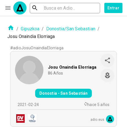
Entrar
/
Gipuzkoa
/
Donostia/San Sebastian
/
Josu Onaindia Elorriaga
#
adioJosuOnaindiaElorriaga
Josu Onaindia Elorriaga
86
Años
Donostia - San Sebastián
2021-02-24
hace 5 años
adio.eus