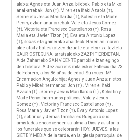
alaba: Agnes eta Juan Anza; bilobak: Pablo eta Mikel:
anai-arrebak: Jon (†), Miren eta Iñaki Azaola (†),
Sorne eta Jesus Mari Ilardia (†), Kolestin eta Maite
Penin; ezkon anai-arrebak: Vale eta Jesus Gomez
(†), Victoria eta Francisco Castellanos (†), Rosa
Maria eta Javier Tizon (†), Eva eta Antonio Lopez
(†); ilobak eta gainerako ahaideak. Haren animaren
alde otoitz bat eskatzen dizuete eta etorr zaiteztela
GAUR OSTEGUNA, arratsaldeko ZAZPI T'ERDIETAN,
Alde Zaharreko SAN VICENTE parroki elizan egingo
den hiletara. Aldez aurretik mila esker. Fallecio dia 23
de Febrero, a los 86 años de edad. Su mujer: Mª
Encarnacion Angulo; hija: Agnes y Juan Anza; nietos:
Pablo y Mikel: hermanos: Jon (†) , Miren e Iñaki
Azaola (†) , Sorne y Jesus Mari Ilardia (†) , Kolestin y
Maite Penin; hermanos políticos: Vale y Jesus
Gomez (†) , Victoria y Francisco Castellanos (†) ,
Rosa Maria y Javier Tizon (†), Eva y Antonio Lopez
(†), sobrinos y demás familiares Ruegan a sus
amistades encomienden su alma a Dios y asistan a
los funerales que se celebrarán HOY, JUEVES, a las
SIETE Y MEDIA de la tarde, en la iglesia parroquial de