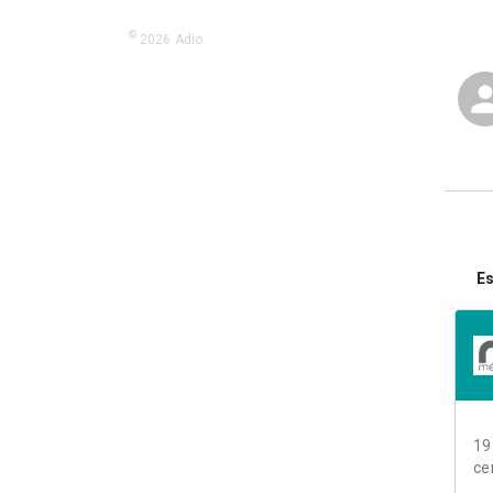
©
2026
Adio.
Es
19
ce