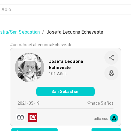
stia/San Sebastian
/
Josefa Lecuona Echeveste
#
adioJosefaLecuonaEcheveste
Josefa Lecuona
Echeveste
101
Años
San Sebastian
2021-05-19
hace 5 años
adio.eus