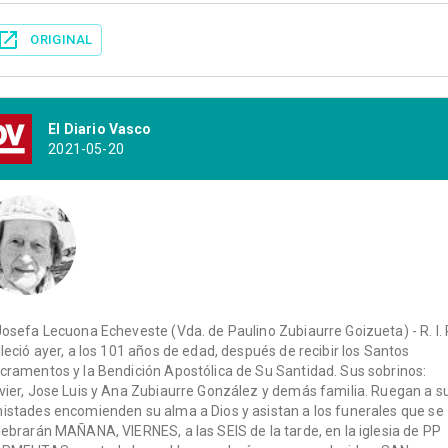
ORIGINAL
El Diario Vasco
2021-05-20
Josefa Lecuona Echeveste (Vda. de Paulino Zubiaurre Goizueta) - R. I. P
lleció ayer, a los 101 años de edad, después de recibir los Santos
cramentos y la Bendición Apostólica de Su Santidad. Sus sobrinos:
vier, Jose Luis y Ana Zubiaurre González y demás familia. Ruegan a s
istades encomienden su alma a Dios y asistan a los funerales que se
lebrarán MAÑANA, VIERNES, a las SEIS de la tarde, en la iglesia de PP