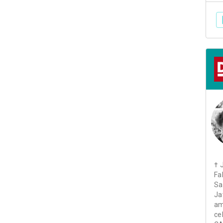
† 
Fa
Sa
Ja
am
ce