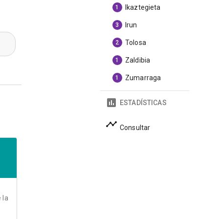
Ikaztegieta
1
Irun
3
Tolosa
2
Zaldibia
1
Zumarraga
1
ESTADÍSTICAS
Consultar
 la