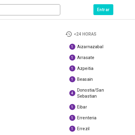
Entrar
<24 HORAS
Aizarnazabal
1
Arrasate
1
Azpeitia
1
Beasain
1
Donostia/San
4
Sebastian
Eibar
1
Errenteria
1
Errezil
1