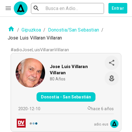
Entrar
/
Gipuzkoa
/
Donostia/San Sebastian
/
Jose Luis Villaran Villaran
#
adioJoseLuisVillaranVillaran
Jose Luis Villaran
Villaran
80
Años
Donostia - San Sebastián
2020-12-10
hace 6 años
adio.eus