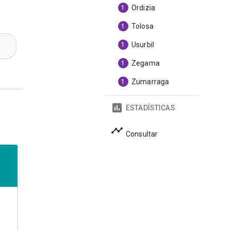
Ordizia
1
Tolosa
1
Usurbil
1
Zegama
1
Zumarraga
1
ESTADÍSTICAS
Consultar