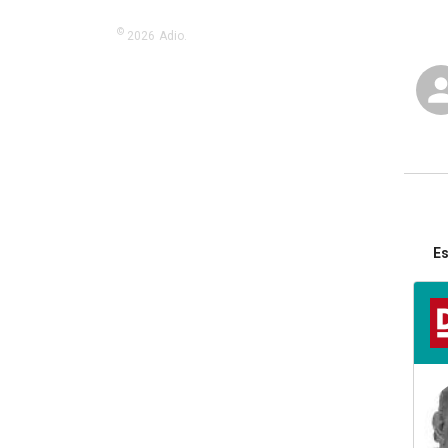
©
2026
Adio.
Es