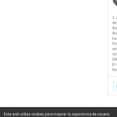
† J
de
Ap
As
he
Fe
am
ce
SA
El
Re
Esta web utiliza cookies para mejorar tu experiencia de usuario.