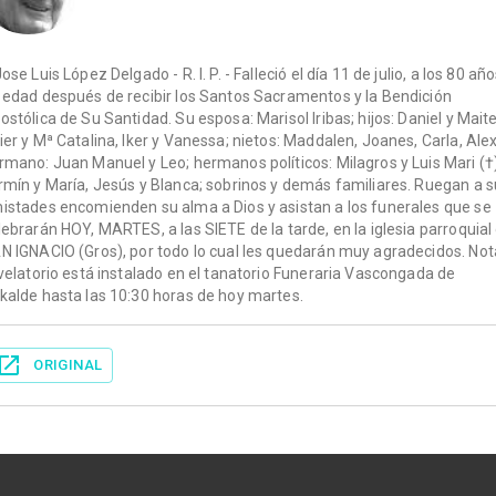
ose Luis López Delgado - R. I. P. - Falleció el día 11 de julio, a los 80 añ
 edad después de recibir los Santos Sacramentos y la Bendición
ostólica de Su Santidad. Su esposa: Marisol Iribas; hijos: Daniel y Maite
ier y Mª Catalina, Iker y Vanessa; nietos: Maddalen, Joanes, Carla, Alex
rmano: Juan Manuel y Leo; hermanos políticos: Milagros y Luis Mari (†)
rmín y María, Jesús y Blanca; sobrinos y demás familiares. Ruegan a 
istades encomienden su alma a Dios y asistan a los funerales que se
lebrarán HOY, MARTES, a las SIETE de la tarde, en la iglesia parroquial
N IGNACIO (Gros), por todo lo cual les quedarán muy agradecidos. Not
 velatorio está instalado en el tanatorio Funeraria Vascongada de
kalde hasta las 10:30 horas de hoy martes.
ORIGINAL