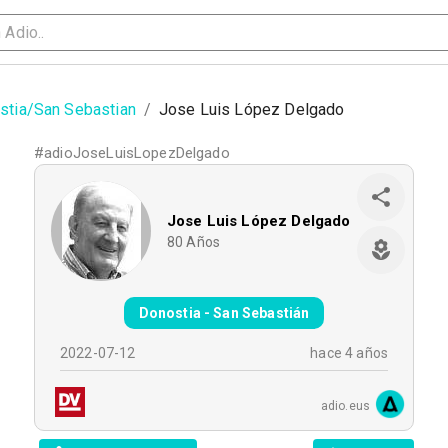
stia/San Sebastian
/
Jose Luis López Delgado
#
adioJoseLuisLopezDelgado
Jose Luis López Delgado
80
Años
Donostia - San Sebastián
2022-07-12
hace 4 años
adio.eus