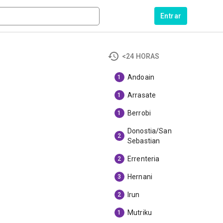
Entrar
<24 HORAS
Andoain
1
Arrasate
1
Berrobi
1
Donostia/San
2
Sebastian
Errenteria
2
Hernani
3
Irun
2
Mutriku
1