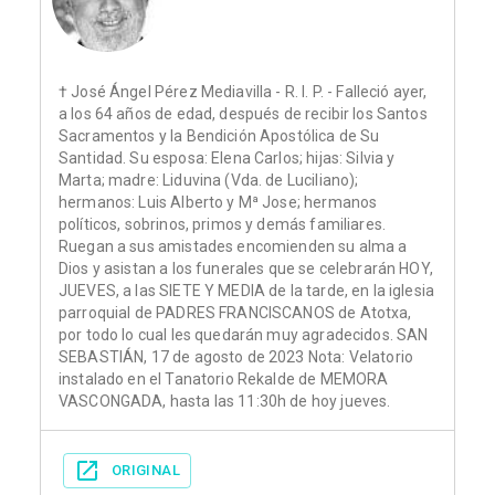
† José Ángel Pérez Mediavilla - R. I. P. - Falleció ayer,
a los 64 años de edad, después de recibir los Santos
Sacramentos y la Bendición Apostólica de Su
Santidad. Su esposa: Elena Carlos; hijas: Silvia y
Marta; madre: Liduvina (Vda. de Luciliano);
hermanos: Luis Alberto y Mª Jose; hermanos
políticos, sobrinos, primos y demás familiares.
Ruegan a sus amistades encomienden su alma a
Dios y asistan a los funerales que se celebrarán HOY,
JUEVES, a las SIETE Y MEDIA de la tarde, en la iglesia
parroquial de PADRES FRANCISCANOS de Atotxa,
por todo lo cual les quedarán muy agradecidos. SAN
SEBASTIÁN, 17 de agosto de 2023 Nota: Velatorio
instalado en el Tanatorio Rekalde de MEMORA
VASCONGADA, hasta las 11:30h de hoy jueves.
ORIGINAL