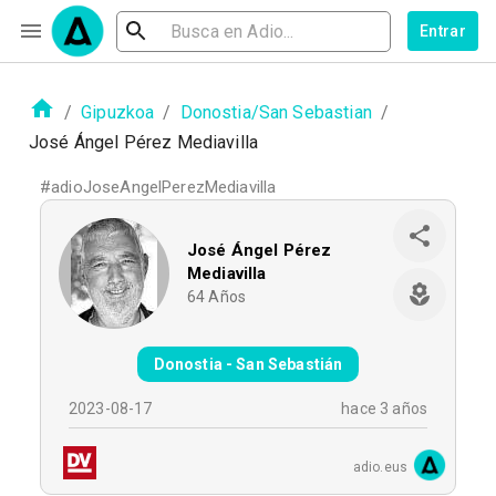
Entrar
/
Gipuzkoa
/
Donostia/San Sebastian
/
José Ángel Pérez Mediavilla
#
adioJoseAngelPerezMediavilla
José Ángel Pérez
Mediavilla
64
Años
Donostia - San Sebastián
2023-08-17
hace 3 años
adio.eus