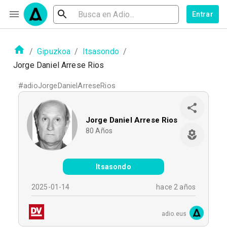
Entrar
/
Gipuzkoa
/
Itsasondo
/
Jorge Daniel Arrese Rios
#
adioJorgeDanielArreseRios
Jorge Daniel Arrese Rios
80
Años
Itsasondo
2025-01-14
hace 2 años
adio.eus