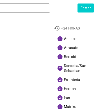
Entrar
<24 HORAS
Andoain
1
Arrasate
1
Berrobi
1
Donostia/San
2
Sebastian
Errenteria
2
Hernani
3
Irun
2
Mutriku
1