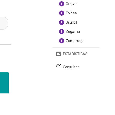
Ordizia
1
Tolosa
1
Usurbil
1
Zegama
1
Zumarraga
1
ESTADÍSTICAS
Consultar