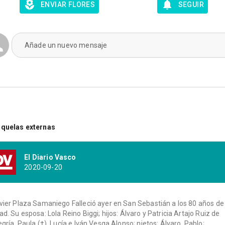
ENVIAR FLORES
SEGUIR
Añade un nuevo mensaje
quelas externas
El Diario Vasco
2020-09-20
vier Plaza Samaniego Falleció ayer en San Sebastián a los 80 años de
ad. Su esposa: Lola Reino Biggi; hijos: Álvaro y Patricia Artajo Ruiz de
egría, Paula (†), Lucía e Iván Vesga Alonso; nietos: Álvaro, Pablo;