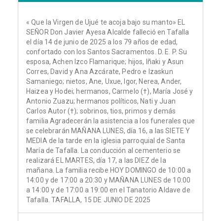
« Que la Virgen de Ujué te acoja bajo su manto» EL
SEÑOR Don Javier Ayesa Alcalde falleció en Tafalla
el día 14 de junio de 2025 a los 79 años de edad,
confortado con los Santos Sacramentos. D. E. P. Su
esposa, Achen Izco Flamarique; hijos, Iñaki y Asun
Corres, David y Ana Azcárate, Pedro e Izaskun
Samaniego; nietos, Ane, Uxue, Igor, Nerea, Ander,
Haizea y Hodei; hermanos, Carmelo (†), María José y
Antonio Zuazu; hermanos políticos, Nati y Juan
Carlos Autor (†); sobrinos, tios, primos y demás
familia Agradecerán la asistencia a los funerales que
se celebrarán MAÑANA LUNES, día 16, a las SIETE Y
MEDIA de la tarde en la iglesia parroquial de Santa
María de Tafalla. La conducción al cementerio se
realizará EL MARTES, día 17, a las DIEZ de la
mañana. La familia recibe HOY DOMINGO de 10:00 a
14:00 y de 17:00 a 20:30 y MAÑANA LUNES de 10:00
a 14:00 y de 17:00 a 19:00 en el Tanatorio Aldave de
Tafalla. TAFALLA, 15 DE JUNIO DE 2025