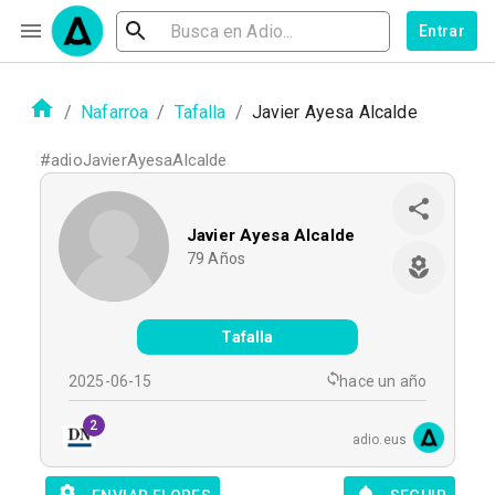
Entrar
/
Nafarroa
/
Tafalla
/
Javier Ayesa Alcalde
#
adioJavierAyesaAlcalde
Javier Ayesa Alcalde
79
Años
Tafalla
2025-06-15
hace un año
2
adio.eus