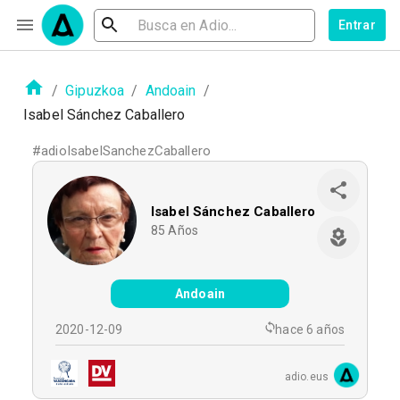
Entrar
/
Gipuzkoa
/
Andoain
/
Isabel Sánchez Caballero
#
adioIsabelSanchezCaballero
Isabel Sánchez Caballero
85
Años
Andoain
2020-12-09
hace 6 años
adio.eus