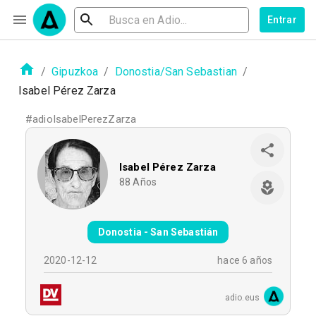
Entrar
/
Gipuzkoa
/
Donostia/San Sebastian
/
Isabel Pérez Zarza
#
adioIsabelPerezZarza
Isabel Pérez Zarza
88
Años
Donostia - San Sebastián
2020-12-12
hace 6 años
adio.eus