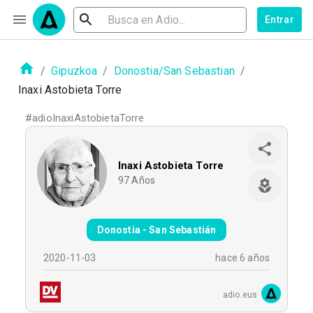
Entrar
/
Gipuzkoa
/
Donostia/San Sebastian
/
Inaxi Astobieta Torre
#
adioInaxiAstobietaTorre
Inaxi Astobieta Torre
97
Años
Donostia - San Sebastián
2020-11-03
hace 6 años
adio.eus