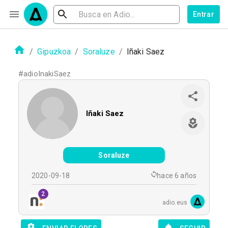
Entrar
/
Gipuzkoa
/
Soraluze
/
Iñaki Saez
#
adioInakiSaez
Iñaki Saez
Soraluze
2020-09-18
hace 6 años
2
adio.eus