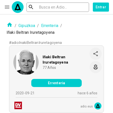
Entrar
/
Gipuzkoa
/
Errenteria
/
Iñaki Beltran Iruretagoyena
#
adioInakiBeltranIruretagoyena
Iñaki Beltran
Iruretagoyena
77
Años
Errenteria
2020-09-21
hace 6 años
adio.eus