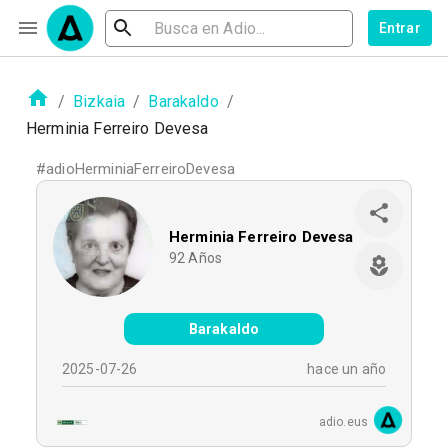
Entrar
/
Bizkaia
/
Barakaldo
/
Herminia Ferreiro Devesa
#
adioHerminiaFerreiroDevesa
Herminia Ferreiro Devesa
92
Años
Barakaldo
2025-07-26
hace un año
adio.eus