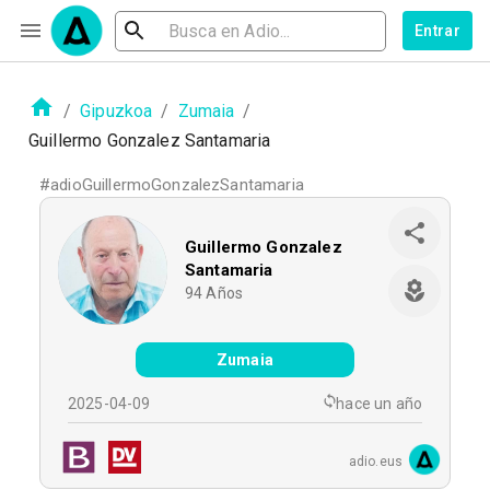
Entrar
/
Gipuzkoa
/
Zumaia
/
Guillermo Gonzalez Santamaria
#
adioGuillermoGonzalezSantamaria
Guillermo Gonzalez
Santamaria
94
Años
Zumaia
2025-04-09
hace un año
adio.eus