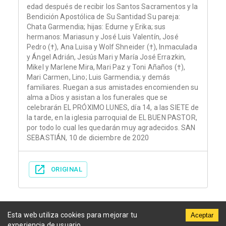
edad después de recibir los Santos Sacramentos y la
Bendición Apostólica de Su Santidad Su pareja:
Chata Garmendia; hijas: Edurne y Erika; sus
hermanos: Mariasun y José Luis Valentín, José
Pedro (†), Ana Luisa y Wolf Shneider (†), Inmaculada
y Ángel Adrián, Jesús Mari y María José Errazkin,
Mikel y Marlene Mira, Mari Paz y Toni Añaños (†),
Mari Carmen, Lino; Luis Garmendia; y demás
familiares. Ruegan a sus amistades encomienden su
alma a Dios y asistan a los funerales que se
celebrarán EL PRÓXIMO LUNES, día 14, a las SIETE de
la tarde, en la iglesia parroquial de EL BUEN PASTOR,
por todo lo cual les quedarán muy agradecidos. SAN
SEBASTIÁN, 10 de diciembre de 2020
ORIGINAL
Esta web utiliza cookies para mejorar tu
Aceptar
experiencia de usuario.