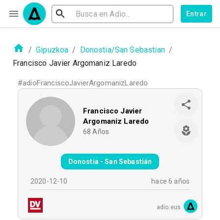
Entrar
/
Gipuzkoa
/
Donostia/San Sebastian
/
Francisco Javier Argomaniz Laredo
#
adioFranciscoJavierArgomanizLaredo
Francisco Javier
Argomaniz Laredo
68
Años
Donostia - San Sebastián
2020-12-10
hace 6 años
adio.eus