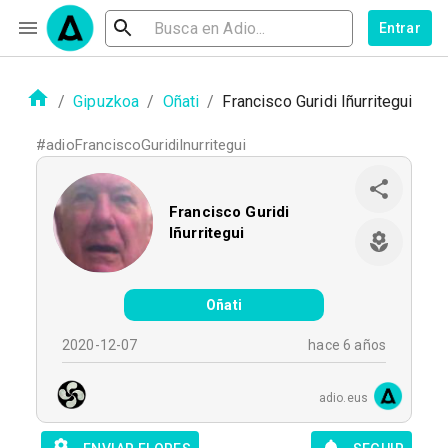
Entrar
/
Gipuzkoa
/
Oñati
/
Francisco Guridi Iñurritegui
#
adioFranciscoGuridiInurritegui
Francisco Guridi
Iñurritegui
Oñati
2020-12-07
hace 6 años
adio.eus