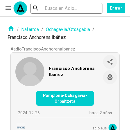
Entrar
/
Nafarroa
/
Ochagavia/Otsagabia
/
Francisco Anchorena Ibáñez
#
adioFranciscoAnchorenaIbanez
Francisco Anchorena
Ibáñez
Pamplona-Ochagavía-
Orbaitzeta
2024-12-26
hace 2 años
adio.eus