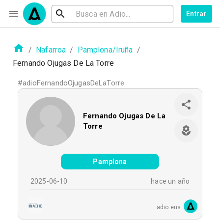
Entrar
/
Nafarroa
/
Pamplona/Iruña
/
Fernando Ojugas De La Torre
#
adioFernandoOjugasDeLaTorre
Fernando Ojugas De La
Torre
Pamplona
2025-06-10
hace un año
adio.eus