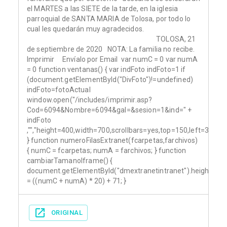
el MARTES a las SIETE de la tarde, en la iglesia
parroquial de SANTA MARIA de Tolosa, por todo lo
cual les quedarán muy agradecidos.
TOLOSA, 21
de septiembre de 2020 NOTA: La familia no recibe.
Imprimir Envíalo por Email var numC = 0 var numA
= 0 function ventanas() { var indFoto indFoto=1 if
(document.getElementById("DivFoto")!=undefined)
indFoto=fotoActual
window.open("/includes/imprimir.asp?
Cod=6094&Nombre=6094&gal=&sesion=1&ind=" +
indFoto
,"","height=400,width=700,scrollbars=yes,top=150,left=300");
} function numeroFilasExtranet(fcarpetas,farchivos)
{ numC = fcarpetas; numA = farchivos; } function
cambiarTamanoIframe() {
document.getElementById("dmextranetintranet").height
= ((numC + numA) * 20) + 71; }
ORIGINAL