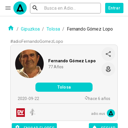
Entrar
/
Gipuzkoa
/
Tolosa
/
Fernando Gómez Lopo
#
adioFernandoGomezLopo
Fernando Gómez Lopo
77
Años
Tolosa
2020-09-22
hace 6 años
adio.eus