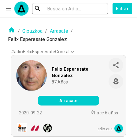
Entrar
/
Gipuzkoa
/
Arrasate
/
Felix Esperesate Gonzalez
#
adioFelixEsperesateGonzalez
Felix Esperesate
Gonzalez
87
Años
Arrasate
2020-09-22
hace 6 años
adio.eus