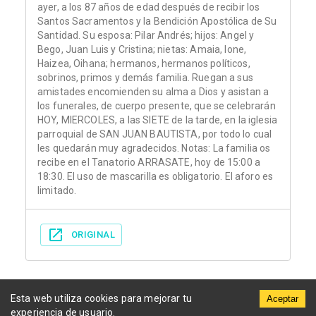
ayer, a los 87 años de edad después de recibir los
Santos Sacramentos y la Bendición Apostólica de Su
Santidad. Su esposa: Pilar Andrés; hijos: Angel y
Bego, Juan Luis y Cristina; nietas: Amaia, Ione,
Haizea, Oihana; hermanos, hermanos políticos,
sobrinos, primos y demás familia. Ruegan a sus
amistades encomienden su alma a Dios y asistan a
los funerales, de cuerpo presente, que se celebrarán
HOY, MIERCOLES, a las SIETE de la tarde, en la iglesia
parroquial de SAN JUAN BAUTISTA, por todo lo cual
les quedarán muy agradecidos. Notas: La familia os
recibe en el Tanatorio ARRASATE, hoy de 15:00 a
18:30. El uso de mascarilla es obligatorio. El aforo es
limitado.
ORIGINAL
Esta web utiliza cookies para mejorar tu
Aceptar
experiencia de usuario.