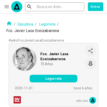
Entrar
/
Gipuzkoa
/
Legorreta
/
Fco. Javier Lasa Eceizabarrena
#
adioFcoJavierLasaEceizabarrena
Fco. Javier Lasa
Eceizabarrena
75
Años
Legorreta
2020-11-01
hace 6 años
adio.eus