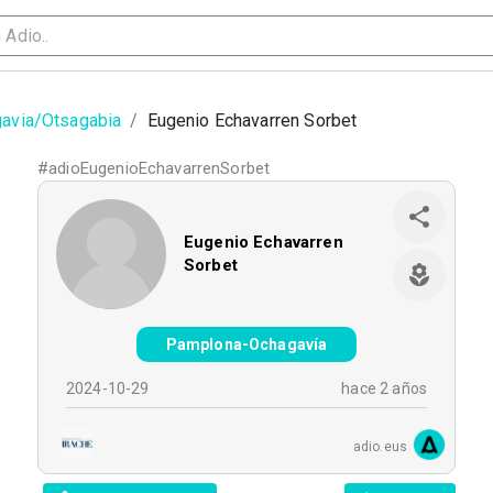
avia/Otsagabia
/
Eugenio Echavarren Sorbet
#
adioEugenioEchavarrenSorbet
Eugenio Echavarren
Sorbet
Pamplona-Ochagavía
2024-10-29
hace 2 años
adio.eus