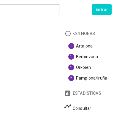
Entrar
<24 HORAS
Artajona
1
Berbinzana
1
Orkoien
1
Pamplona/Iruña
2
ESTADÍSTICAS
Consultar