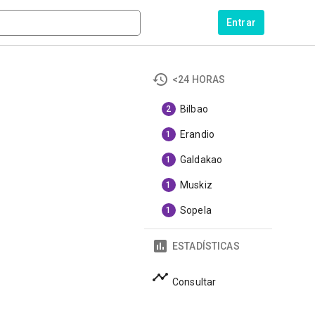
Entrar
<24 HORAS
Bilbao
2
Erandio
1
Galdakao
1
Muskiz
1
Sopela
1
ESTADÍSTICAS
Consultar