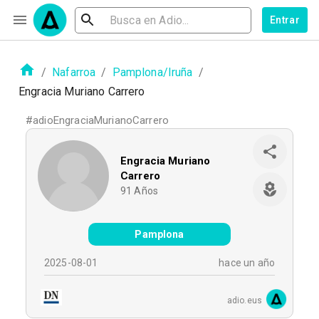
Entrar
/
Nafarroa
/
Pamplona/Iruña
/
Engracia Muriano Carrero
#
adioEngraciaMurianoCarrero
Engracia Muriano
Carrero
91
Años
Pamplona
2025-08-01
hace un año
adio.eus