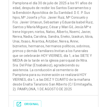
Pamplona el día 30 de julio de 2025 a los 91 años de
edad, después de recibir los Santos Sacramentos y
la Bendición Apostólica de Su Santidad. D. E. P. Sus
hijos, Mª Josefa y Fco. Javier Ruiz, Mª Consuelo y
Fco. Javier Urtasun, Sebastian y Eduarda Isabel Ruiz,
Santos y María Miguez, César y Mari Gil, Jesús Mª e
Irene Irigoyen; nietos, Natxo, Alberto, Noemí, Javier,
Nerea, Nadia, Carolina, Sandra, Eneko, Izaskun, Idoia,
Unai, Itxaso, Arantxa, Aitziber, Nerea, Anne;
biznietos, hermanos, hermanos políticos, sobrinos,
primos y demás familiares Invitan a los funerales
que se celebrarán HOY VIERNES, día 1, a las SIETE Y
MEDIA de la tarde en la iglesia parroquial de Ntra.
Sra. Del Pilar (Etxabakoiz), agradeciendo su
asistencia. La conducción al cementerio de
Pamplona para su incineración se realizará HOY
VIERNES, día 1, a las DIEZ Y CUARTO de la mañana
desde Enalta Tanatorio San Alberto (C/ Ermitagaña,
2). PAMPLONA, 1 DE AGOSTO DE 2025
ORIGINAL