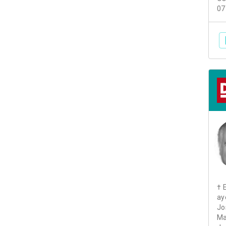
07
† 
ay
Jo
Ma