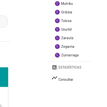
Mutriku
1
Ordizia
1
Tolosa
1
Usurbil
1
Zarautz
1
Zegama
1
Zumarraga
1
ESTADÍSTICAS
Consultar
7-