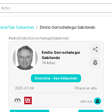
stia/San Sebastian
/
Emilio Gorrochategui Gabilondo
#
adioEmilioGorrochateguiGabilondo
Emilio Gorrochategui
Gabilondo
74
Años
Donostia - San Sebastián
2025-07-04
hace un año
adio.eus