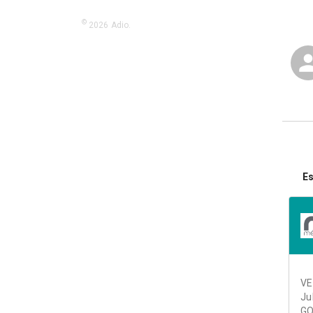
©
2026
Adio.
Es
VE
Ju
GO