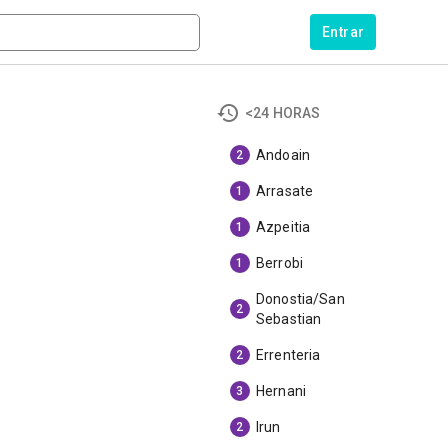
Entrar
<24 HORAS
Andoain
2
Arrasate
1
Azpeitia
1
Berrobi
1
Donostia/San
2
Sebastian
Errenteria
2
Hernani
3
Irun
2