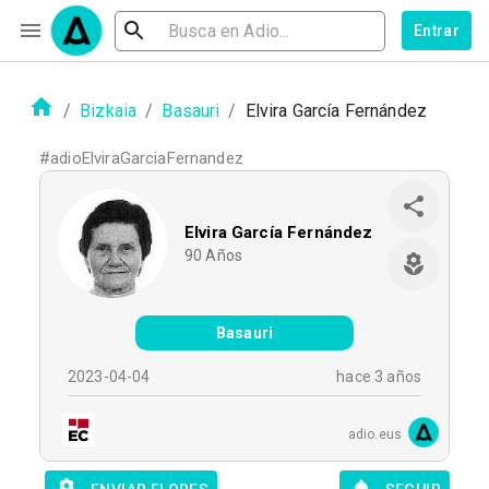
Entrar
/
Bizkaia
/
Basauri
/
Elvira García Fernández
#
adioElviraGarciaFernandez
Elvira García Fernández
90
Años
Basauri
2023-04-04
hace 3 años
adio.eus