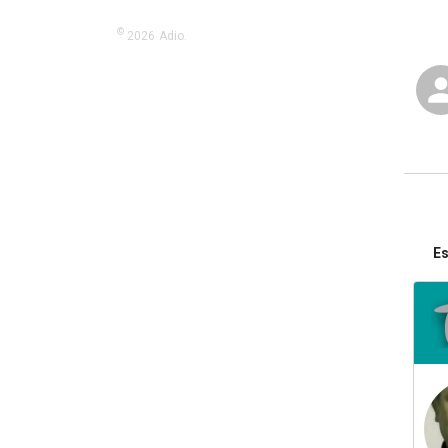
©
2026
Adio.
Es