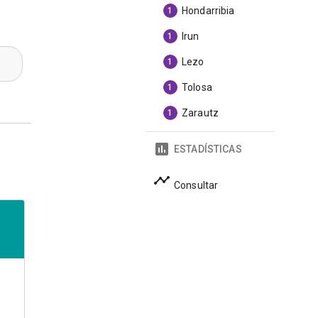
Hondarribia
1
Irun
1
Lezo
1
Tolosa
1
Zarautz
1
ESTADÍSTICAS
Consultar