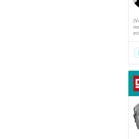
(V
ni
in