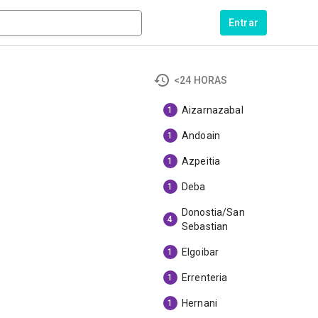
Entrar
<24 HORAS
Aizarnazabal
1
Andoain
1
Azpeitia
1
Deba
1
Donostia/San
4
Sebastian
Elgoibar
1
Errenteria
1
Hernani
1