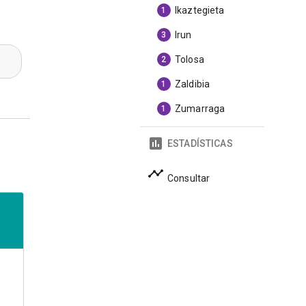
Ikaztegieta
1
Irun
3
Tolosa
2
Zaldibia
1
Zumarraga
1
ESTADÍSTICAS
Consultar