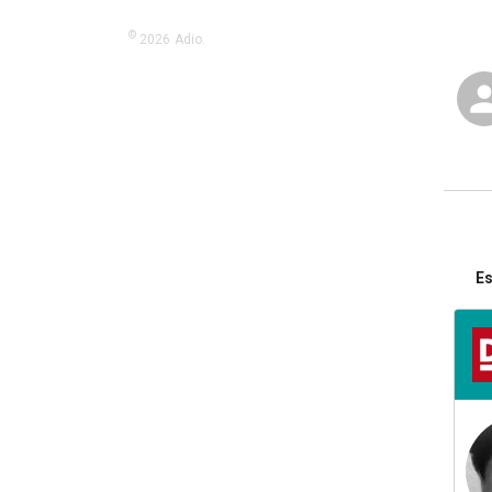
©
2026
Adio.
Es