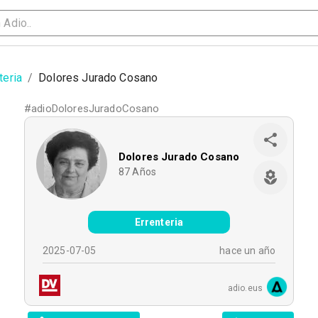
teria
/
Dolores Jurado Cosano
#
adioDoloresJuradoCosano
Dolores Jurado Cosano
87
Años
Errenteria
2025-07-05
hace un año
adio.eus