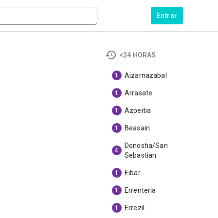
Entrar
<24 HORAS
Aizarnazabal
1
Arrasate
1
Azpeitia
1
Beasain
1
Donostia/San
4
Sebastian
Eibar
1
Errenteria
1
Errezil
1