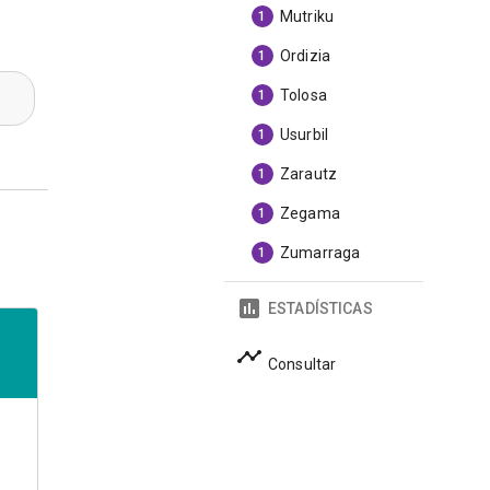
Mutriku
1
Ordizia
1
Tolosa
1
Usurbil
1
Zarautz
1
Zegama
1
Zumarraga
1
ESTADÍSTICAS
Consultar