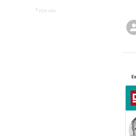
©
2026
Adio.
Es