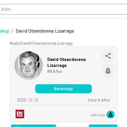
stegi
/
David Otxandorena Lizarraga
#
adioDavidOtxandorenaLizarraga
David Otxandorena
Lizarraga
88
Años
Berastegi
2020-12-12
hace 6 años
adio.eus