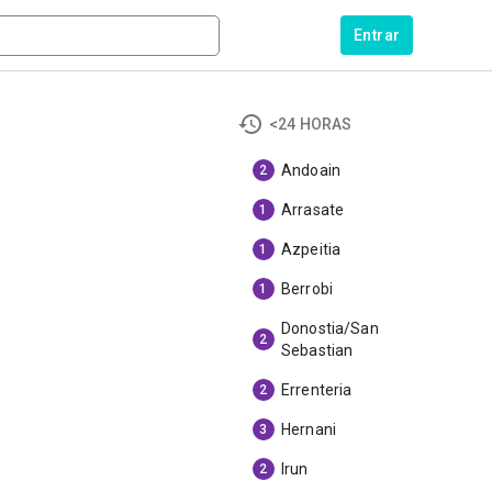
Entrar
<24 HORAS
Andoain
2
Arrasate
1
Azpeitia
1
Berrobi
1
Donostia/San
2
Sebastian
Errenteria
2
Hernani
3
Irun
2