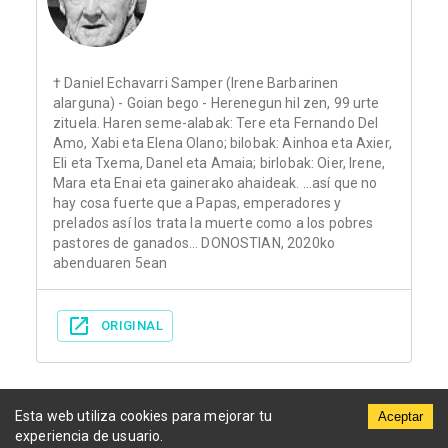
† Daniel Echavarri Samper (Irene Barbarinen
alarguna) - Goian bego - Herenegun hil zen, 99 urte
zituela. Haren seme-alabak: Tere eta Fernando Del
Amo, Xabi eta Elena Olano; bilobak: Ainhoa eta Axier,
Eli eta Txema, Danel eta Amaia; birlobak: Oier, Irene,
Mara eta Enai eta gainerako ahaideak. ...así que no
hay cosa fuerte que a Papas, emperadores y
prelados así los trata la muerte como a los pobres
pastores de ganados... DONOSTIAN, 2020ko
abenduaren 5ean
ORIGINAL
Esta web utiliza cookies para mejorar tu
Aceptar
experiencia de usuario.
Municipios
Funerarias
Periódicos