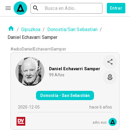
Entrar
/
Gipuzkoa
/
Donostia/San Sebastian
/
Daniel Echavarri Samper
#
adioDanielEchavarriSamper
Daniel Echavarri Samper
99
Años
Donostia - San Sebastián
2020-12-05
hace 6 años
adio.eus